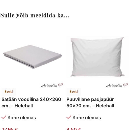
Sulle võib meeldida ka…
Satään voodilina 240×260
Puuvillane padjapüür
cm. – Helehall
50×70 cm. – Helehall
Kohe olemas
Kohe olemas
27,95
€
4,50
€