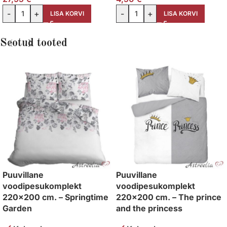
-
+
-
+
LISA KORVI
LISA KORVI
Seotud tooted
Puuvillane
Puuvillane
voodipesukomplekt
voodipesukomplekt
220×200 cm. – Springtime
220×200 cm. – The prince
Garden
and the princess