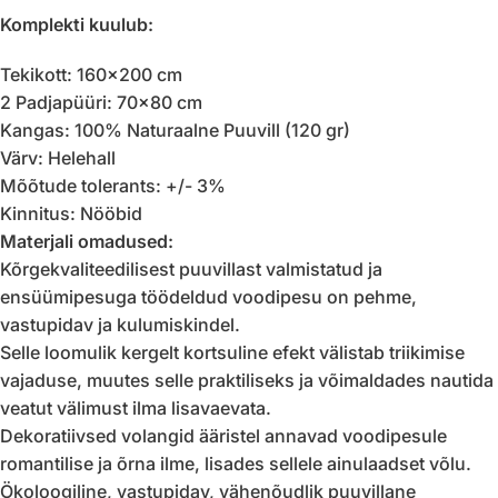
Komplekti kuulub:
Tekikott: 160×200 cm
2 Padjapüüri: 70×80 cm
Kangas: 100% Naturaalne Puuvill (120 gr)
Värv: Helehall
Mõõtude tolerants: +/- 3%
Kinnitus: Nööbid
Materjali omadused:
Kõrgekvaliteedilisest puuvillast valmistatud ja
ensüümipesuga töödeldud voodipesu on pehme,
vastupidav ja kulumiskindel.
Selle loomulik kergelt kortsuline efekt välistab triikimise
vajaduse, muutes selle praktiliseks ja võimaldades nautida
veatut välimust ilma lisavaevata.
Dekoratiivsed volangid ääristel annavad voodipesule
romantilise ja õrna ilme, lisades sellele ainulaadset võlu.
Ökoloogiline, vastupidav, vähenõudlik puuvillane