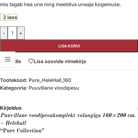
mis tagab hea une ning meeldiva uneaja kogemuse.
2 laos
-
+
LISA KORVI
Võrdle
Lisa soovide nimekirja
Tootekood:
Pure_HeleHall_160
Kategooria:
Puuvillane voodipesu
Kirjeldus
Puuvillane voodipesukomplekt volangiga 160×200 cm.
– Helehall
“Pure Collection”