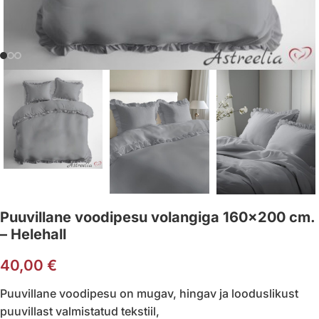
Puuvillane voodipesu volangiga 160×200 cm.
– Helehall
40,00
€
Puuvillane voodipesu on mugav, hingav ja looduslikust
puuvillast valmistatud tekstiil,