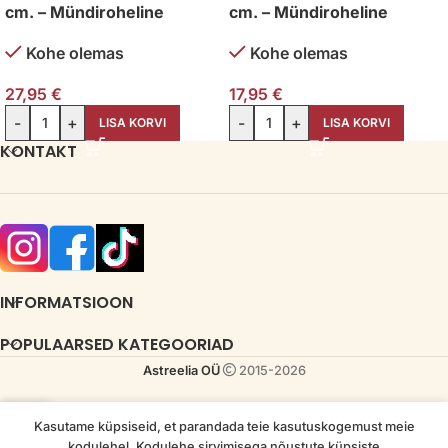
cm. – Mündiroheline
cm. – Mündiroheline
Kohe olemas
Kohe olemas
27,95
€
17,95
€
-
+
-
+
LISA KORVI
LISA KORVI
KONTAKT
INFORMATSIOON
POPULAARSED KATEGOORIAD
Astreelia OÜ
2015-2026
Kasutame küpsiseid, et parandada teie kasutuskogemust meie
Esileht
Pood
kodulehel. Kodulehe sirvimisega nõustute küpsiste