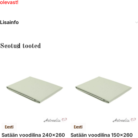
olevast!
Lisainfo
Seotud tooted
Satään voodilina 240×260
Satään voodilina 150×260