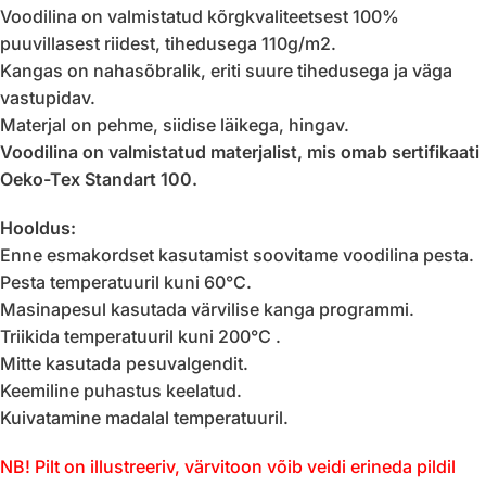
Voodilina on valmistatud kõrgkvaliteetsest 100%
puuvillasest riidest, tihedusega 110g/m2.
Kangas on nahasõbralik, eriti suure tihedusega ja väga
vastupidav.
Materjal on pehme, siidise läikega, hingav.
Voodilina on valmistatud materjalist, mis omab sertifikaati
Oeko-Tex Standart 100.
Hooldus:
Enne esmakordset kasutamist soovitame voodilina pesta.
Pesta temperatuuril kuni 60°C.
Masinapesul kasutada värvilise kanga programmi.
Triikida temperatuuril kuni 200°C .
Mitte kasutada pesuvalgendit.
Keemiline puhastus keelatud.
Kuivatamine madalal temperatuuril.
NB! Pilt on illustreeriv, värvitoon võib veidi erineda pildil