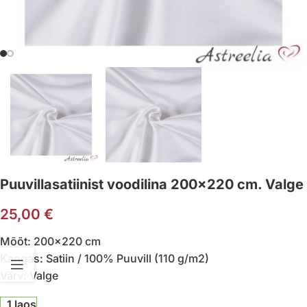
Puuvillasatiinist voodilina 200×220 cm. Valge
25,00
€
Mõõt: 200×220 cm
Kangas: Satiin / 100% Puuvill (110 g/m2)
Värv: Valge
1 laos