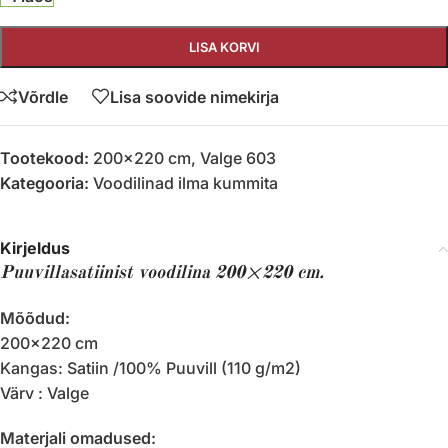
LISA KORVI
Võrdle
Lisa soovide nimekirja
Tootekood:
200x220 cm, Valge 603
Kategooria:
Voodilinad ilma kummita
Kirjeldus
Puuvillasatiinist voodilina 200×220 cm.
Mõõdud:
200×220 cm
Kangas: Satiin /100% Puuvill (110 g/m2)
Värv : Valge
Materjali omadused: